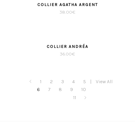
COLLIER AGATHA ARGENT
38.00
€
COLLIER ANDRÉA
36.00
€
1
2
3
4
5
View All
6
7
8
9
10
11