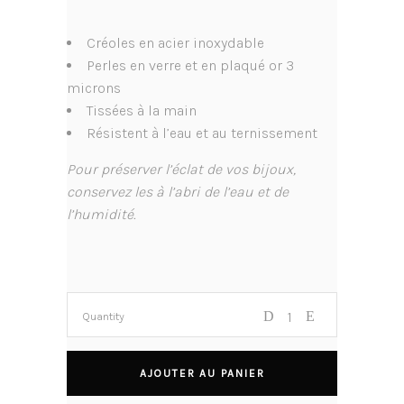
Créoles en acier inoxydable
Perles en verre et en plaqué or 3
microns
Tissées à la main
Résistent à l’eau et au ternissement
Pour préserver l’éclat de vos bijoux,
conservez les à l’abri de l’eau et de
l’humidité.
Quantity
AJOUTER AU PANIER