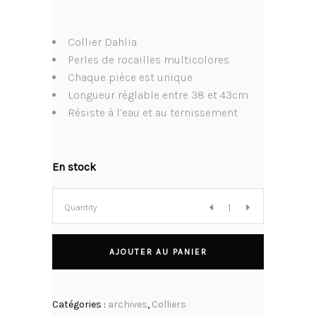
Collier Dahlia
Perles de rocailles multicolores
Chaque pièce est unique
Longueur réglable entre 38 et 43cm
Résiste à l’eau et au ternissement
En stock
Quantity
AJOUTER AU PANIER
Catégories :
archives
,
Colliers