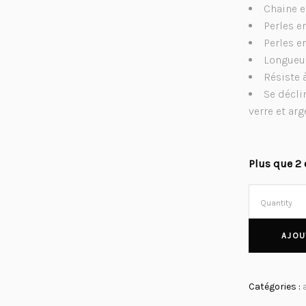
Chaine e
Perles e
Perles e
Longueur
Résiste 
Se décli
verre et ar
Plus que 2 
Quantity
AJOU
Catégories :