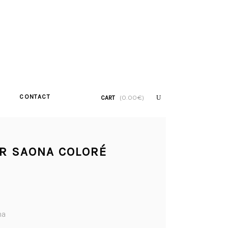
CONTACT
(
0.00
€
)
CART
ER SAONA COLORÉ
na