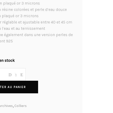
n plaqué or 3 microns
n résine colorées et perle d’eau douce
n plaqué or 3 microns
 réglable et ajustable entre 40 et 45 cm
à l’eau et au ternissement
ne également dans une version perles de
gent 925
en stock
TER AU PANIER
archives
,
Colliers