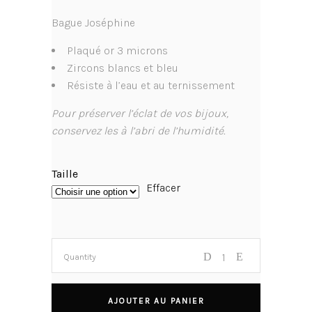
Bague Joséphine
Plaqué or 3 microns
Zircons blancs et bleu
Résiste à l’eau et au ternissement
Pour préserver l’éclat de vos bijoux,
conservez les à l’abri de l’humidité.
Taille
Effacer
Quantity
AJOUTER AU PANIER