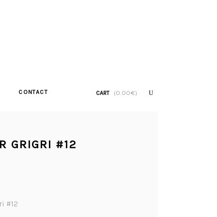
CONTACT
(
0.00
€
)
CART
R GRIGRI #12
ri #12